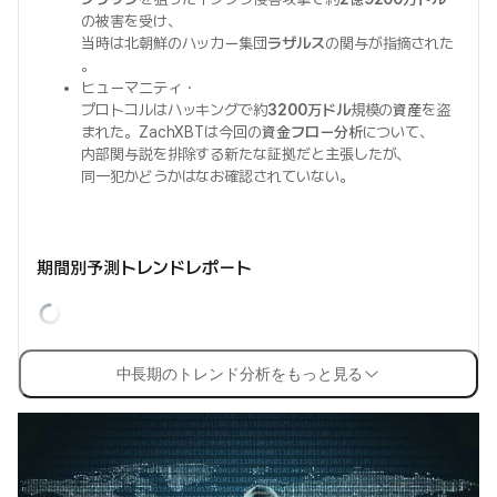
の被害を受け、
当時は北朝鮮のハッカー集団
ラザルス
の関与が指摘された
。
ヒューマニティ・
プロトコルはハッキングで約
3200万ドル
規模の
資産
を盗
まれた。ZachXBTは今回の
資金フロー分析
について、
内部関与説を排除する新たな証拠だと主張したが、
同一犯かどうかはなお確認されていない。
期間別予測トレンドレポート
中長期のトレンド分析をもっと見る