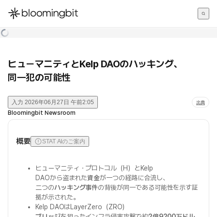
한국어
English
日本語
ヒューマニティとKelp DAOのハッキング、
同一犯の可能性
入力
2026年06月27日 午前2:05
出典
Bloomingbit Newsroom
概要
STAT AIのご案内
ヒューマニティ・プロトコル（H）とKelp
DAOから盗まれた
資金
が一つの経路に合流し、
二つの
ハッキング事件
の背後が同一である可能性を示す証
拠が示された。
Kelp DAOはLayerZero（ZRO）
ブリッジ
を狙ったインフラ侵害攻撃で約
2億9200万ドル