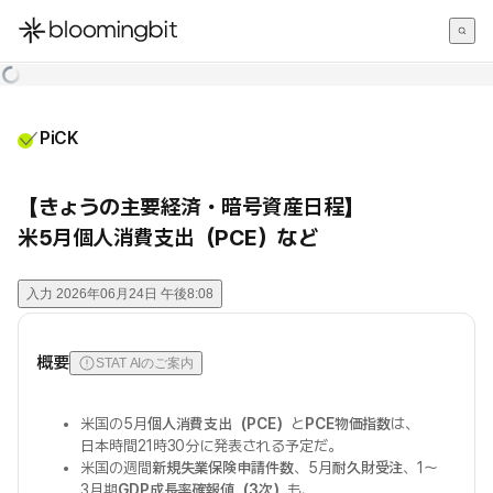
한국어
English
日本語
PiCK
【きょうの主要経済・暗号資産日程】
米5月個人消費支出（PCE）など
入力
2026年06月24日 午後8:08
概要
STAT AIのご案内
米国の5月
個人消費支出（PCE）
と
PCE物価指数
は、
日本時間21時30分に発表される予定だ。
米国の週間
新規失業保険申請件数
、5月
耐久財受注
、1〜
3月期
GDP成長率確報値（3次）
も、