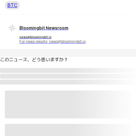
BTC
Bloomingbit Newsroom
news@bloomingbit.io
For news reports, news@bloomingbit.io
このニュース、どう思いますか？