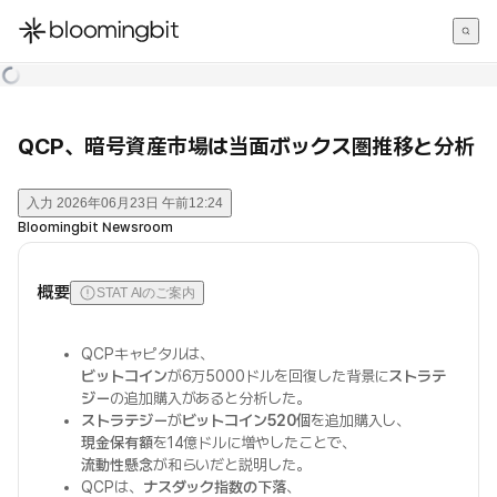
한국어
English
日本語
QCP、暗号資産市場は当面ボックス圏推移と分析
入力
2026年06月23日 午前12:24
Bloomingbit Newsroom
概要
STAT AIのご案内
QCPキャピタルは、
ビットコイン
が6万5000ドルを回復した背景に
ストラテ
ジー
の追加購入があると分析した。
ストラテジー
が
ビットコイン520個
を追加購入し、
現金保有額
を14億ドルに増やしたことで、
流動性懸念
が和らいだと説明した。
QCPは、
ナスダック指数の下落
、