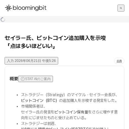
한국어
English
日本語
セイラー氏、ビットコイン追加購入を示唆
「点は多いほどいい」
入力
2026年06月21日 午後5:26
出典
概要
STAT AIのご案内
ストラテジー（Strategy）のマイケル・セイラー会長が、
ビットコイン（BTC）
の追加購入を示唆する発言をした。
市場関係者は、
セイラー氏の発言を
ビットコイン保有量
をさらに増やす意
向をにじませたものと受け止めている。
ストラテジーは前週、