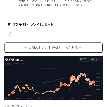
約
1億ドル規模のビットコイン1587BTC
を追加購入し、
保有量を合計
84万6842BTC
に増やしていた。
期間別予測トレンドレポート
中長期のトレンド分析をもっと見る
写真：マイケル・セイラー