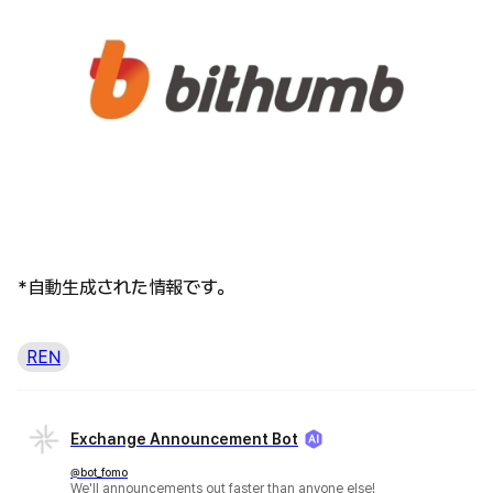
*自動生成された情報です。
REN
Exchange Announcement Bot
@bot_fomo
We'll announcements out faster than anyone else!