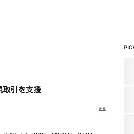
Pi
規取引を支援
出典