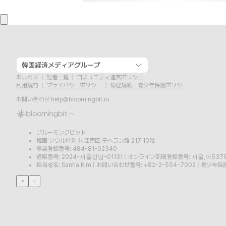
韓国経済メディアグループ
おしらせ
記者一覧
コミュニティ運営ポリシー
利用規約
プライバシーポリシー
倫理規範・青少年保護ポリシー
お問い合わせ
help@bloomingbit.io
ブルーミングビット
韓国 ソウル特別市 江南区 テヘラン路 217 10階
事業登録番号: 484-81-02340
通販番号: 2024-서울강남-01131
|
オンライン新聞登録番号: 서울,아537
担当者名: Sanha Kim
|
お問い合わせ番号: +82-2-554-7002
|
青少年保護