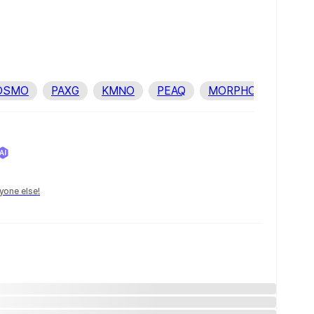
OSMO
PAXG
KMNO
PEAQ
MORPHO
yone else!