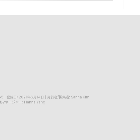
65
|
登録日: 2021年6月14日
|
発行者/編集者: Sanha Kim
マネージャー: Hanna Yang