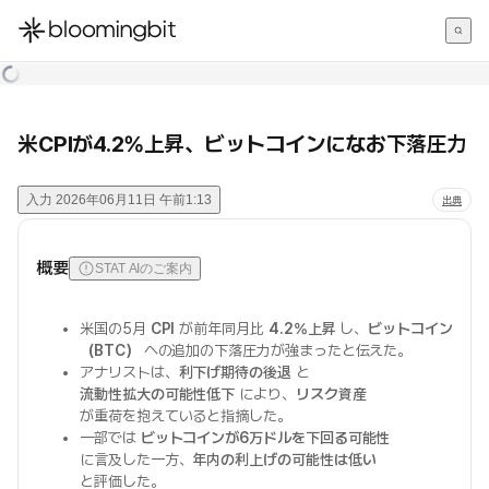
한국어
English
日本語
米CPIが4.2%上昇、ビットコインになお下落圧力
入力
2026年06月11日 午前1:13
出典
概要
STAT AIのご案内
米国の5月
CPI
が前年同月比
4.2%上昇
し、
ビットコイン
（BTC）
への追加の下落圧力が強まったと伝えた。
アナリストは、
利下げ期待の後退
と
流動性拡大の可能性低下
により、
リスク資産
が重荷を抱えていると指摘した。
一部では
ビットコインが6万ドルを下回る可能性
に言及した一方、
年内の利上げの可能性は低い
と評価した。