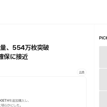
Pi
有量、554万枚突破
確保に接近
出典
00ETH
を追加購入し、
と明らかにした。