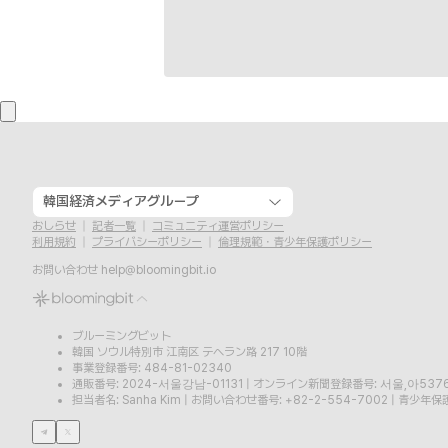
韓国経済メディアグループ
おしらせ
記者一覧
コミュニティ運営ポリシー
利用規約
プライバシーポリシー
倫理規範・青少年保護ポリシー
お問い合わせ
help@bloomingbit.io
ブルーミングビット
韓国 ソウル特別市 江南区 テヘラン路 217 10階
事業登録番号: 484-81-02340
通販番号: 2024-서울강남-01131
|
オンライン新聞登録番号: 서울,아537
担当者名: Sanha Kim
|
お問い合わせ番号: +82-2-554-7002
|
青少年保護