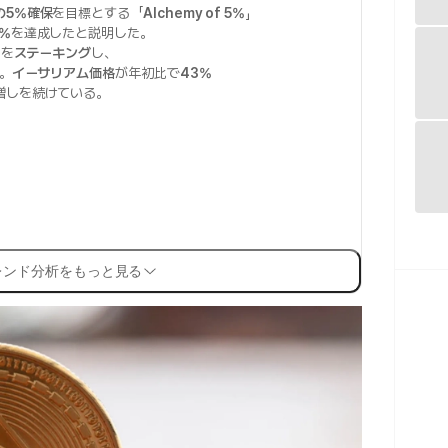
の5%確保
を目標とする「
Alchemy of 5%
」
2%
を達成したと説明した。
）
を
ステーキング
し、
。
イーサリアム価格
が年初比で
43%
増しを続けている。
レンド分析をもっと見る