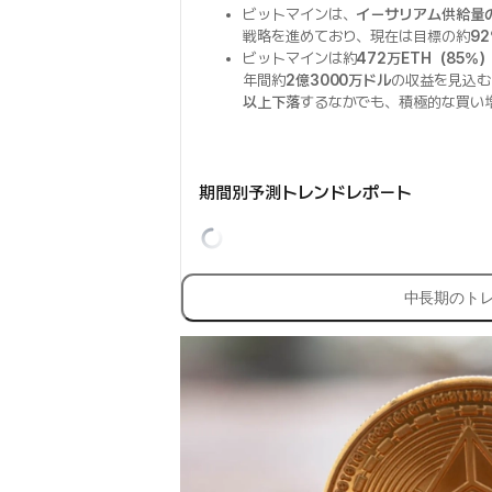
ビットマインは、
イーサリアム供給量
戦略を進めており、現在は目標の約
9
ビットマインは約
472万ETH（85%
年間約
2億3000万ドル
の収益を見込む
以上下落
するなかでも、積極的な買い
期間別予測トレンドレポート
中長期のト