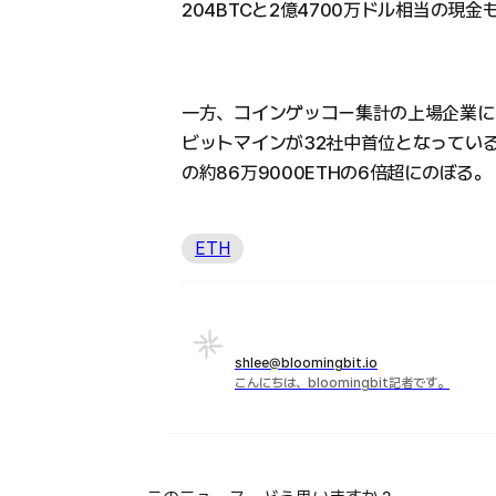
204BTCと2億4700万ドル相当の現
一方、コインゲッコー集計の上場企業に
ビットマインが32社中首位となっている。
の約86万9000ETHの6倍超にのぼる。
ETH
shlee@bloomingbit.io
こんにちは、bloomingbit記者です。