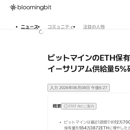
ニュース
コミュニティ
注目の人物
한국어
English
日本語
ビットマインのETH保
イーサリアム供給量5%
入力
2026年06月08日 午後6:27
概要
STAT AIのご案内
ビットマインは最近1週間で約
12万70
保有量を
554万3872ETH
に増やした