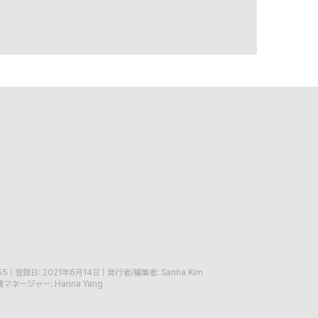
65
|
登録日: 2021年6月14日
|
発行者/編集者: Sanha Kim
マネージャー: Hanna Yang