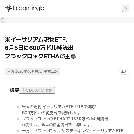
한국어
English
日本語
米イーサリアム現物ETF、
6月5日に600万ドル純流出
ブラックロックETHAが主導
入力
2026年06月06日 午前1:24
出典
概要
STAT AIのご案内
米国の現物
イーサリアムETF
が1日で再び
600万ドルの純流出
を記録した。
ブラックロックの
ETHA
で
1320万ドルの純流出
が発生し、全体の資金流出を主導した。
一方、ブラックロックの
ステーキング・イーサリアムETF