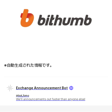
※自動生成された情報です。
Exchange Announcement Bot
@bot_fomo
We'll announcements out faster than anyone else!