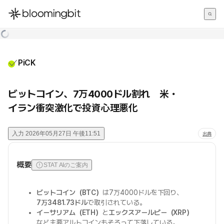
한국어
English
日本語
PiCK
ビットコイン、7万4000ドル割れ 米・
イラン衝突激化で投資心理悪化
入力
2026年05月27日 午後11:51
出典
概要
STAT AIのご案内
ビットコイン（BTC）
は7万4000ドルを下回り、
7万3481.73ドル
で取引されている。
イーサリアム（ETH）
と
エックスアールピー（XRP）
など主要アルトコインもそろって下落している。