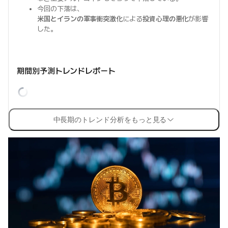
今回の下落は、
米国とイランの軍事衝突激化
による
投資心理の悪化
が影響
した。
期間別予測トレンドレポート
中長期のトレンド分析をもっと見る