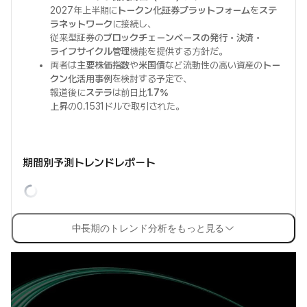
2027年上半期に
トークン化証券プラットフォーム
を
ステ
ラネットワーク
に接続し、
従来型証券の
ブロックチェーンベースの発行・決済・
ライフサイクル管理
機能を提供する方針だ。
両者は
主要株価指数
や
米国債
など流動性の高い資産の
トー
クン化活用事例
を検討する予定で、
報道後に
ステラ
は前日比
1.7%
上昇
の0.1531ドルで取引された。
期間別予測トレンドレポート
中長期のトレンド分析をもっと見る