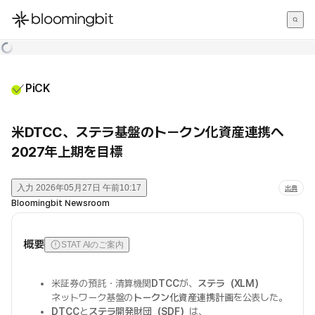
한국어
English
日本語
PiCK
米DTCC、ステラ基盤のトークン化資産連携へ
2027年上期を目標
入力
2026年05月27日 午前10:17
出典
Bloomingbit Newsroom
概要
STAT AIのご案内
米証券の預託・清算機関
DTCC
が、
ステラ（XLM）
ネットワーク基盤の
トークン化資産連携計画
を公表した。
DTCC
と
ステラ開発財団（SDF）
は、