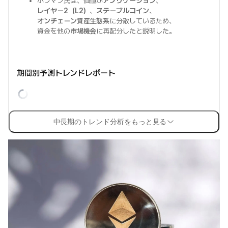
ホフマン氏は、価値が
アプリケーション
、
レイヤー2（L2）
、
ステーブルコイン
、
オンチェーン資産生態系
に分散しているため、
資金を他の
市場機会
に再配分したと説明した。
期間別予測トレンドレポート
中長期のトレンド分析をもっと見る