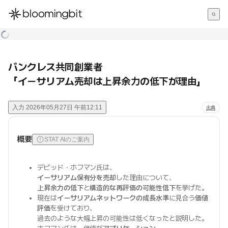
한국어
English
日本語
バンクレス共同創業者
「イーサリアム売却は上昇余力の低下が理由」
入力
2026年05月27日 午前12:11
出典
概要
STAT AIのご案内
デビッド・ホフマン氏は、
イーサリアム保有分を売却
した理由について、
上昇余力の低下
と
構造的な再評価の可能性低下
を挙げた。
現在は
イーサリアムネットワークの成長水準
に見合う
価値
評価
を受けており、
過去のような大幅上昇の可能性は低くなったと説明した。