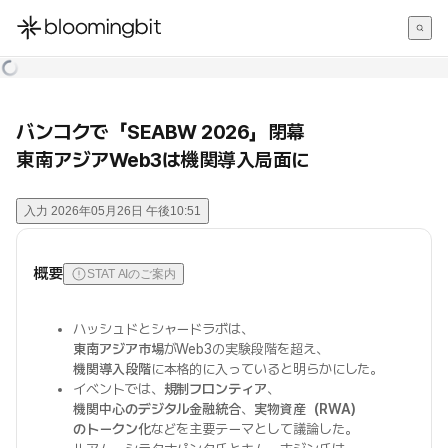
한국어
English
日本語
バンコクで「SEABW 2026」閉幕
東南アジアWeb3は機関導入局面に
入力
2026年05月26日 午後10:51
概要
STAT AIのご案内
ハッシュドとシャードラボは、
東南アジア市場
がWeb3の実験段階を超え、
機関導入段階
に本格的に入っていると明らかにした。
イベントでは、
規制フロンティア
、
機関中心のデジタル金融統合
、
実物資産（RWA）
のトークン化
などを主要テーマとして議論した。