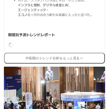
ルアム・シラタナパンタ氏とキム・ホジン氏は、
インフラと規制
、
デジタル資産とAI
、
エージェンティック・
エコノミー
がかみ合う新たな局面に入ったと述べた。
期間別予測トレンドレポート
中長期のトレンド分析をもっと見る