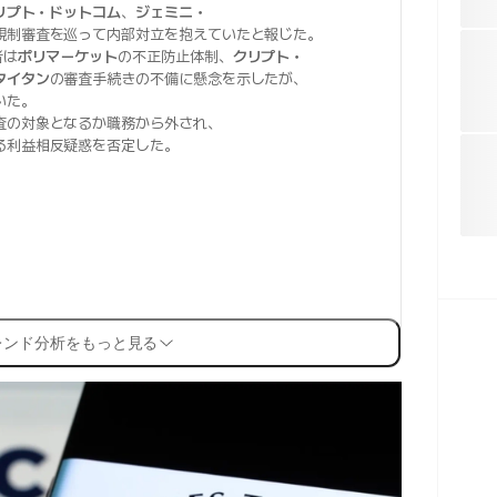
リプト・ドットコム
、
ジェミニ・
規制審査を巡って内部対立を抱えていたと報じた。
者は
ポリマーケット
の不正防止体制、
クリプト・
タイタン
の審査手続きの不備に懸念を示したが、
いた。
査の対象となるか職務から外され、
る利益相反疑惑を否定した。
レンド分析をもっと見る