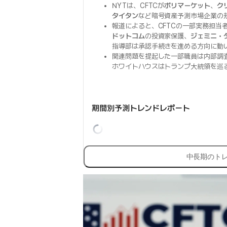
NYTは、CFTCが
ポリマーケット
、
ク
タイタン
など暗号資産予測市場企業の
報道によると、CFTCの一部実務担当
ドットコム
の投資家保護、
ジェミニ・
指導部は承認手続きを進める方向に動
関連問題を提起した一部職員は内部調
ホワイトハウスはトランプ大統領を巡
期間別予測トレンドレポート
中長期のト