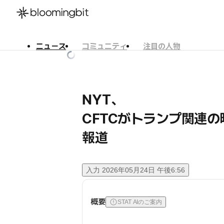
ニュース
コミュニティ
注目の人物
한국어
English
日本語
NYT、
CFTCがトランプ関連
報道
入力
2026年05月24日 午後6:56
概要
STAT AIのご案内