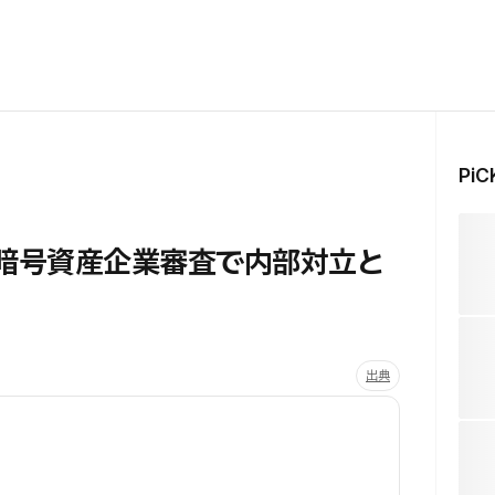
Pi
の暗号資産企業審査で内部対立と
出典