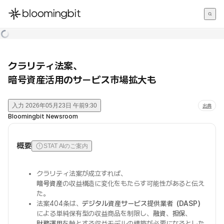
한국어
English
日本語
クラリティ法案、
暗号資産活用のサービス市場拡大も
入力
2026年05月23日 午前9:30
出典
Bloomingbit Newsroom
概要
STAT AIのご案内
クラリティ法案が成立すれば、
暗号資産
の収益構造に変化をもたらす可能性があると伝え
た。
法案404条は、
デジタル資産サービス提供業者（DASP）
による単純保有型の収益商品を制限し、
融資
、
担保
、
財務運用
を軸とする収益モデルの構築が必要になるとした