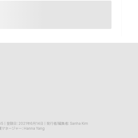
65
|
登録日: 2021年6月14日
|
発行者/編集者: Sanha Kim
マネージャー: Hanna Yang