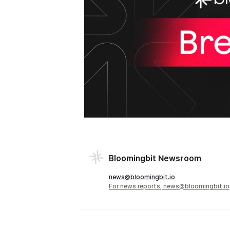
Bloomingbit Newsroom
news@bloomingbit.io
For news reports, news@bloomingbit.io