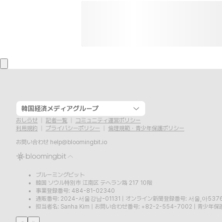
韓国経済メディアグループ
おしらせ
記者一覧
コミュニティ運営ポリシー
利用規約
プライバシーポリシー
倫理規範・青少年保護ポリシー
お問い合わせ
help@bloomingbit.io
ブルーミングビット
韓国 ソウル特別市 江南区 テヘラン路 217 10階
事業登録番号: 484-81-02340
通販番号: 2024-서울강남-01131
|
オンライン新聞登録番号: 서울,아537
担当者名: Sanha Kim
|
お問い合わせ番号: +82-2-554-7002
|
青少年保護