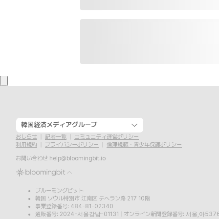
韓国経済メディアグループ
おしらせ
記者一覧
コミュニティ運営ポリシー
利用規約
プライバシーポリシー
倫理規範・青少年保護ポリシー
お問い合わせ
help@bloomingbit.io
ブルーミングビット
韓国 ソウル特別市 江南区 テヘラン路 217 10階
事業登録番号: 484-81-02340
通販番号: 2024-서울강남-01131
|
オンライン新聞登録番号: 서울,아537