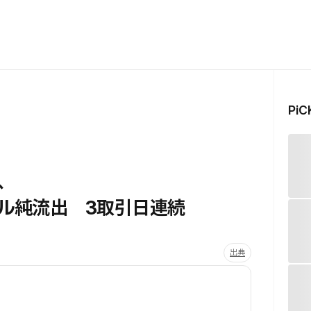
Pi
、
万ドル純流出 3取引日連続
出典