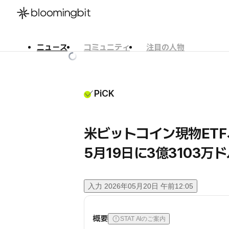
ニュース
コミュニティ
注目の人物
한국어
English
日本語
PiCK
米ビットコイン現物ETF
5月19日に3億3103
入力
2026年05月20日 午前12:05
概要
STAT AIのご案内