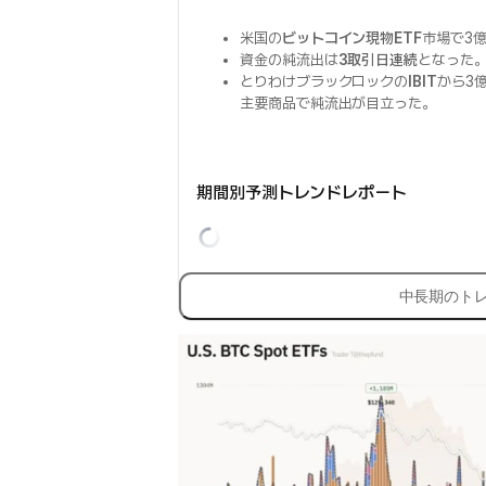
米国の
ビットコイン現物ETF
市場で3億
資金の純流出は
3取引日連続
となった
とりわけブラックロックの
IBIT
から3
主要商品で純流出が目立った。
期間別予測トレンドレポート
中長期のト