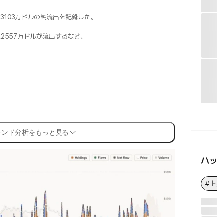
3103万ドルの純流出を記録した。
。
億2557万ドルが流出するなど、
レンド分析をもっと見る
ハ
#