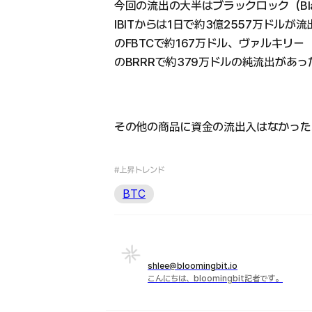
今回の流出の大半はブラックロック（Blac
IBITからは1日で約3億2557万ドルが流
のFBTCで約167万ドル、ヴァルキリー（Va
のBRRRで約379万ドルの純流出があっ
その他の商品に資金の流出入はなかった
#上昇トレンド
BTC
shlee@bloomingbit.io
こんにちは、bloomingbit記者です。