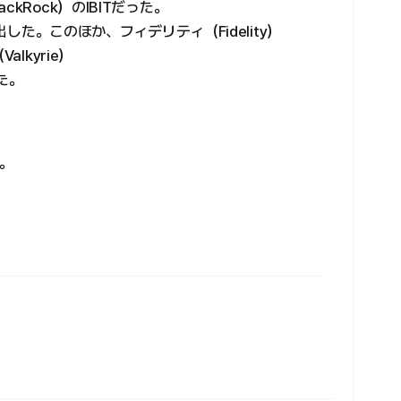
kRock）のIBITだった。
出した。このほか、フィデリティ（Fidelity）
lkyrie）
た。
。