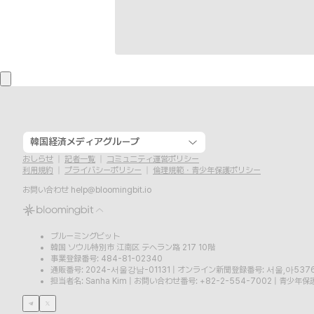
韓国経済メディアグループ
おしらせ
記者一覧
コミュニティ運営ポリシー
利用規約
プライバシーポリシー
倫理規範・青少年保護ポリシー
お問い合わせ
help@bloomingbit.io
ブルーミングビット
韓国 ソウル特別市 江南区 テヘラン路 217 10階
事業登録番号: 484-81-02340
通販番号: 2024-서울강남-01131
|
オンライン新聞登録番号: 서울,아537
担当者名: Sanha Kim
|
お問い合わせ番号: +82-2-554-7002
|
青少年保護