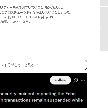
）
リティー事故
を調査していると明らかにした。
ての
クロスチェーン取引
を停止していると公表した。
コルで約
1000 eBTC
が不正に発行され、
が確認されたと伝えた。
レンド分析をもっと見る