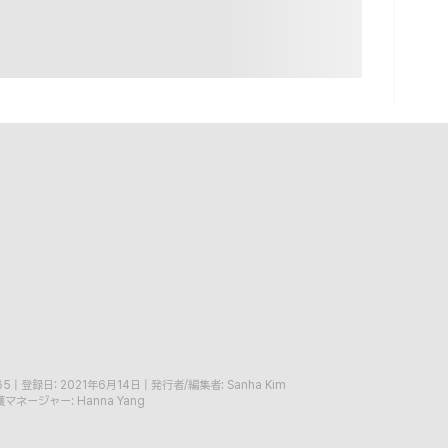
65
|
登録日: 2021年6月14日
|
発行者/編集者: Sanha Kim
マネージャー: Hanna Yang