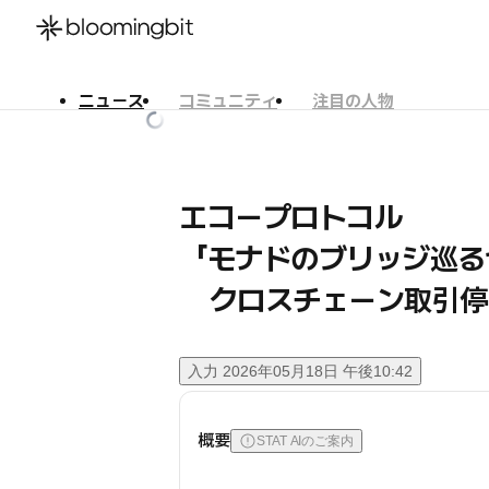
ニュース
コミュニティ
注目の人物
한국어
English
日本語
エコープロトコル
「モナドのブリッジ巡る
クロスチェーン取引停
入力
2026年05月18日 午後10:42
概要
STAT AIのご案内