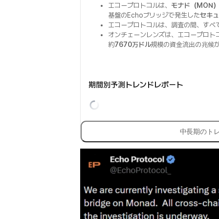
エコープロトコルは、
モナド（MON
基盤のEchoブリッジで発生した
セキュ
エコープロトコルは、調査の間、すべ
オンチェーンレンズは、エコープロト
約
7670万ドル
規模の資金流出の兆候
期間別予測トレンドレポート
中長期のト