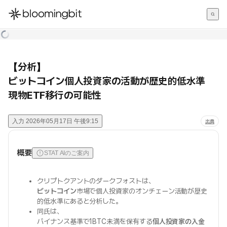
한국어
English
日本語
【分析】
ビットコイン個人投資家の活動が歴史的低水準
現物ETF移行の可能性
入力
2026年05月17日 午後9:15
出典
概要
STAT AIのご案内
クリプトクアントのダークフォストは、
ビットコイン
市場で個人投資家のオンチェーン活動が歴史
的低水準にあると分析した。
同氏は、
バイナンス基準で1BTC未満を保有する
個人投資家の入金