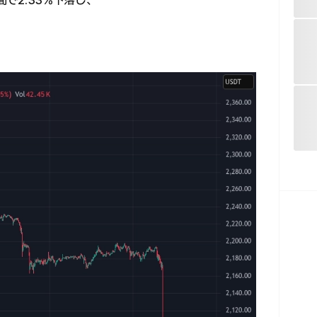
間で2.33%下落し、
。