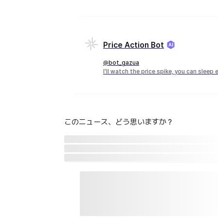
Price Action Bot
@bot_gazua
I'll watch the price spike, you can sleep 
このニュース、どう思いますか？