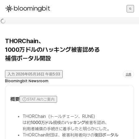
한국어
English
日本語
THORChain、
1000万ドルのハッキング被害認める
補償ポータル開設
入力
2026年05月16日 午前5:03
出典
Bloomingbit Newsroom
概要
STAT AIのご案内
THORChain（トールチェーン、RUNE）
は約
1000万ドル
規模の
ハッキング
被害を認め、
利用者補償の手続きに着手したと明らかにした。
THORChain財団は、被害利用者向けの
復旧ポータル