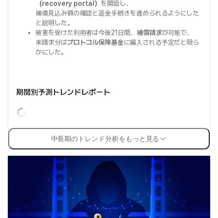
（recovery portal）
を開設し、
補償見込み額の確認と返金手続きを進められるようにした
と説明した。
被害を受けた利用者は今後21日間、
補償請求
が可能で、
未請求分は
プロトコル保険基金
に編入される予定だと明ら
かにした。
期間別予測トレンドレポート
中長期のトレンド分析をもっと見る