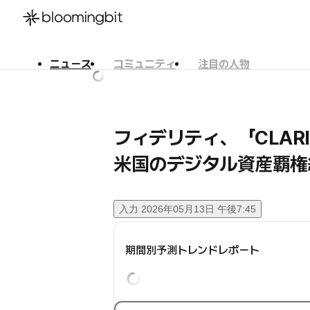
ニュース
コミュニティ
注目の人物
한국어
English
日本語
フィデリティ、「CLA
米国のデジタル資産覇権
入力
2026年05月13日 午後7:45
期間別予測トレンドレポート