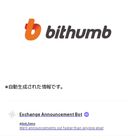
※自動生成された情報です。
Exchange Announcement Bot
@bot_fomo
We'll announcements out faster than anyone else!