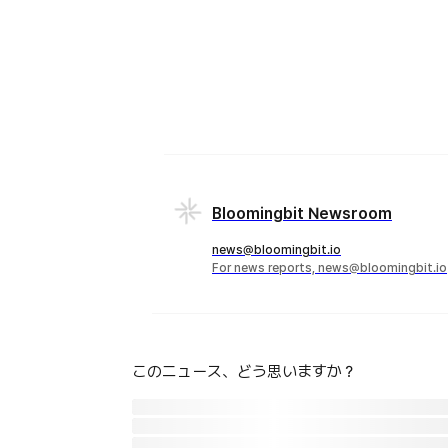
Bloomingbit Newsroom
news@bloomingbit.io
For news reports, news@bloomingbit.io
このニュース、どう思いますか？