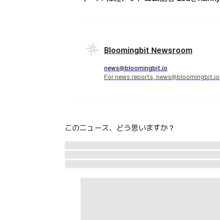
Bloomingbit Newsroom
news@bloomingbit.io
For news reports, news@bloomingbit.io
このニュース、どう思いますか？