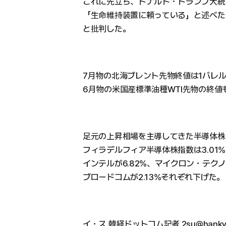
これに先立ち、ドナルド・トランプ大統
「生命維持装置に頼っている」と述べた
と批判した。
7月物の北海ブレント先物終値は1バレル1
6月物の米国産標準油種WTI先物の終値も1
足元の上昇相場を主導してきた半導体株
フィラデルフィア半導体株指数は3.01%
インテルが6.82%、マイクロン・テクノロ
ブロードコムが2.13%それぞれ下げた。
イ・ス 韓経ドットコム記者 2su@hankyu