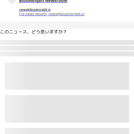
Bloomingbit Newsroom
news@bloomingbit.io
For news reports, news@bloomingbit.io
このニュース、どう思いますか？